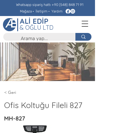
Whatsapp sipariş hattı
+90 (548) 848 71 91
Mağaza
·
İletişim
·
Yardım
ALİ EDİP
& OĞLU LTD
< Geri
Ofis Koltuğu Fileli 827
MH-827