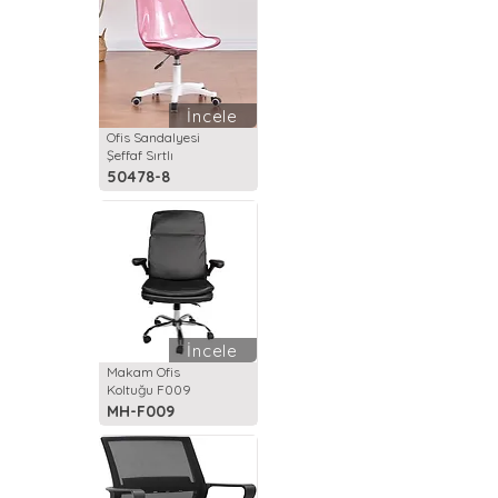
İncele
Ofis Sandalyesi
Şeffaf Sırtlı
50478-8
İncele
Makam Ofis
Koltuğu F009
MH-F009