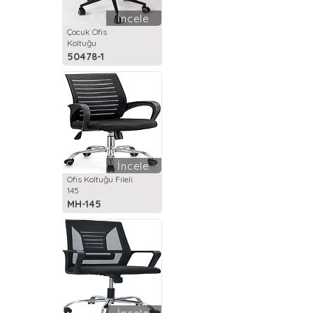
İncele
Çocuk Ofis
Koltuğu
50478-1
İncele
Ofis Koltuğu Fileli
145
MH-145