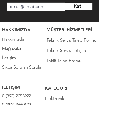
Katıl
HAKKIMIZDA
MÜŞTERİ HİZMETLERİ
Hakkımızda
Teknik Servis Talep Formu
Mağazalar
Teknik Servis İletişim
İletişim
Teklif Talep Formu
Sıkça Sorulan Sorular
İLETİŞİM
KATEGORİ
0 (392) 2253922
Elektronik
0 (392) 3660102
Beyaz Eşya
0 (392) 2276571
Ev Eşyaları / Mobilya
TEKNİK SERVİS
Bahçe Eşyaları / Mobilya
0 (392) 2253922