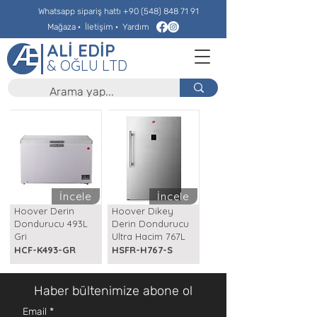
Whatsapp sipariş hattı
+90 (548) 848 71 91
Mağaza
·
İletişim
·
Yardım
ALİ EDİP
& OĞLU LTD
İncele
İncele
Hoover Derin
Hoover Dikey
Dondurucu 493L
Derin Dondurucu
Gri
Ultra Hacim 767L
HCF-K493-GR
HSFR-H767-S
Haber bültenimize abone ol
Email