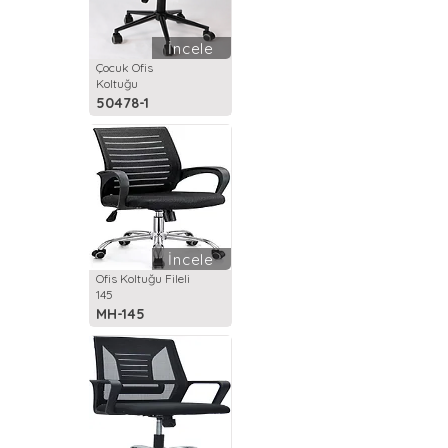
İncele
Çocuk Ofis
Koltuğu
50478-1
İncele
Ofis Koltuğu Fileli
145
MH-145