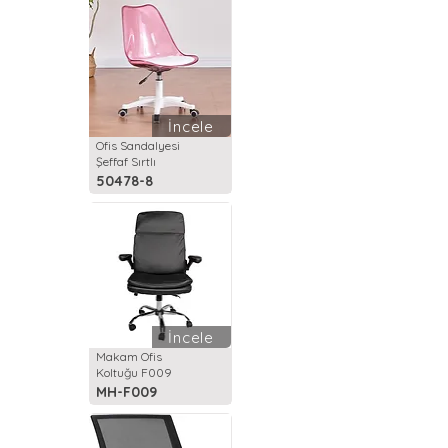
İncele
Ofis Sandalyesi
Şeffaf Sırtlı
50478-8
İncele
Makam Ofis
Koltuğu F009
MH-F009