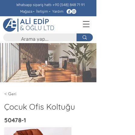
Whatsapp sipariş hattı
+90 (548) 848 71 91
Mağaza
·
İletişim
·
Yardım
ALİ EDİP
& OĞLU LTD
< Geri
Çocuk Ofis Koltuğu
50478-1