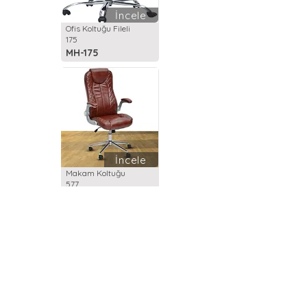
İncele
Ofis Koltuğu Fileli
175
MH-175
İncele
Makam Koltuğu
577
MH-577
İncele