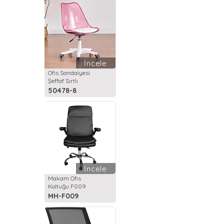
İncele
Ofis Sandalyesi
Şeffaf Sırtlı
50478-8
İncele
Makam Ofis
Koltuğu F009
MH-F009