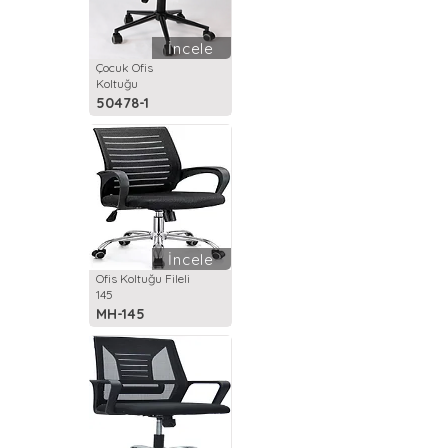
İncele
Çocuk Ofis
Koltuğu
50478-1
İncele
Ofis Koltuğu Fileli
145
MH-145