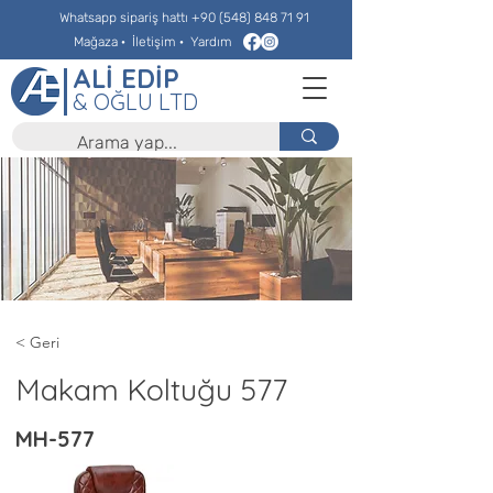
Whatsapp sipariş hattı
+90 (548) 848 71 91
Mağaza
·
İletişim
·
Yardım
ALİ EDİP
& OĞLU LTD
< Geri
Makam Koltuğu 577
MH-577