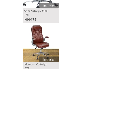
İncele
Ofis Koltuğu Fileli
175
MH-175
İncele
Makam Koltuğu
577
MH-577
İncele