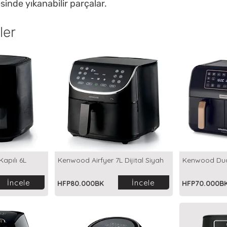
sinde yıkanabilir parçalar.
ler
Kapılı 6L
Kenwood Airfyer 7L Dijital Siyah
Kenwood Dual
İncele
İncele
HFP80.000BK
HFP70.000B