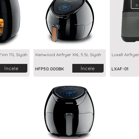
ırın 11L Siyah
Kenwood Airfryer XXL 5.5L Siyah
Luxell Airfryer
İncele
İncele
HFP50.000BK
LXAF-01