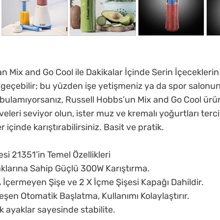
n Mix and Go Cool ile Dakikalar İçinde Serin İçecekleri
geçebilir; bu yüzden işe yetişmeniz ya da spor salonu
 bulamıyorsanız, Russell Hobbs’un Mix and Go Cool ürün
eleri seviyor olun, ister muz ve kremalı yoğurtları terci
 içinde karıştırabilirsiniz. Basit ve pratik.
i 21351’in Temel Özellikleri
aklarına Sahip Güçlü 300W Karıştırma.
 İçermeyen Şişe ve 2 X İçme Şişesi Kapağı Dahildir.
leşen Otomatik Başlatma, Kullanımı Kolaylaştırır.
 ayaklar sayesinde stabilite.