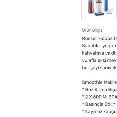
Ürün Bilgisi
Russell Hobbs’ta
Sabahlar yoğun 
kahvaltıya vakit
yulafla ekşi meyv
her şeyi saniyeler
Smoothie Makines
* Buz Kırma Bıç
* 2 X 600 Ml BPA
* Basınçla Etkin
* Kaymaz kauçuk