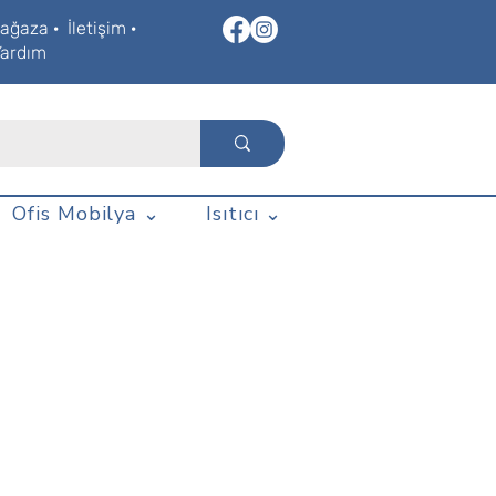
ağaza
·
İletişim
·
Yardım
Ofis Mobilya ⌄
Isıtıcı ⌄