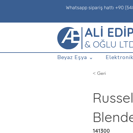
Whatsapp sipariş hattı +90 (54
ALİ EDİ
& OĞLU LT
Beyaz Eşya ⌄
Elektronik
< Geri
Russe
Blend
141300