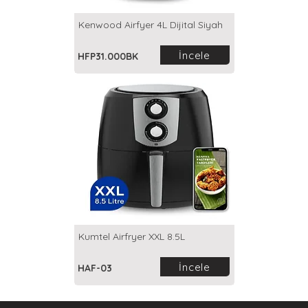
Kenwood Airfyer 4L Dijital Siyah
İncele
HFP31.000BK
Kumtel Airfryer XXL 8.5L
İncele
HAF-03