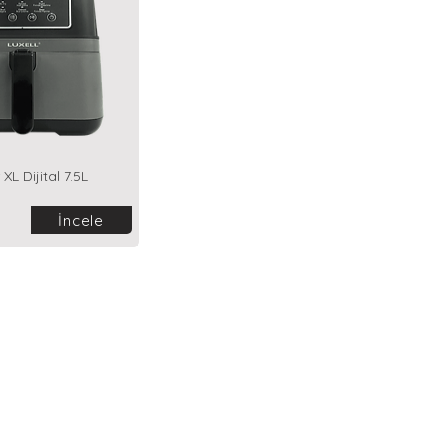
 XL Dijital 7.5L
İncele