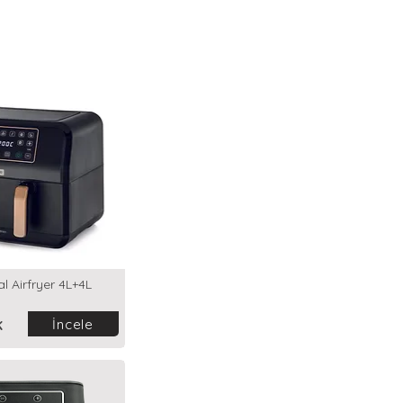
 Airfryer 4L+4L
İncele
K