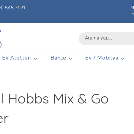
8) 848 71 91
M
P
D
 Ev Aletleri ⌄
Bahçe ⌄
Ev / Mobilya ⌄
ll Hobbs Mix & Go
er