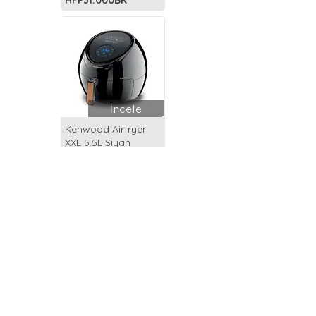
HFP31.000BK
İncele
Kenwood Airfryer
XXL 5.5L Siyah
HFP50.000BK
İncele
Kumtel Airfryer XXL
8.5L
HAF-03