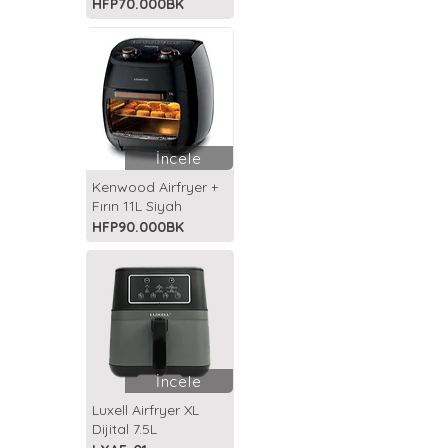
HFP70.000BK
İncele
Kenwood Airfryer +
Fırın 11L Siyah
HFP90.000BK
İncele
Luxell Airfryer XL
Dijital 7.5L