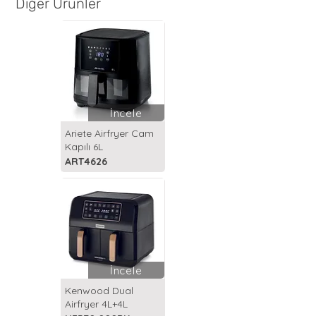
Diğer Ürünler
İncele
Ariete Airfryer Cam
Kapılı 6L
ART4626
İncele
Kenwood Dual
Airfryer 4L+4L