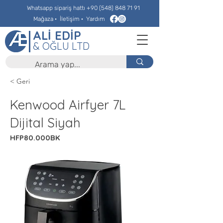
Whatsapp sipariş hattı
+90 (548) 848 71 91
Mağaza
·
İletişim
·
Yardım
ALİ EDİP
& OĞLU LTD
< Geri
Kenwood Airfyer 7L
Dijital Siyah
HFP80.000BK