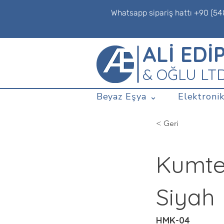
Whatsapp sipariş hattı +90 (54
ALİ EDİ
& OĞLU LT
Beyaz Eşya ⌄
Elektronik
< Geri
Kumtel
Siyah
HMK-04