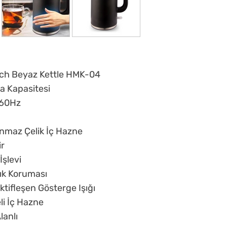
uch Beyaz Kettle HMK-04
ma Kapasitesi
60Hz
anmaz Çelik İç Hazne
ir
İşlevi
ık Koruması
tifleşen Gösterge Işığı
li İç Hazne
lanlı