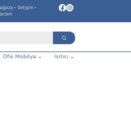
ağaza
·
İletişim
·
Yardım
Ofis Mobilya ⌄
Isıtıcı ⌄