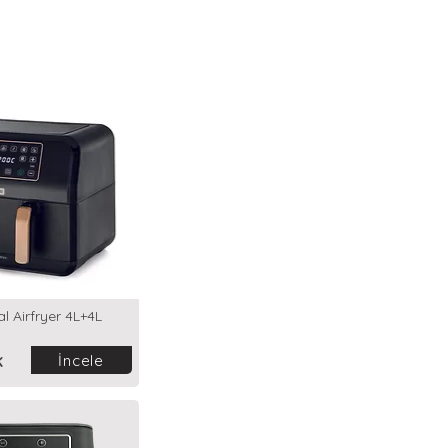
 Airfryer 4L+4L
İncele
K