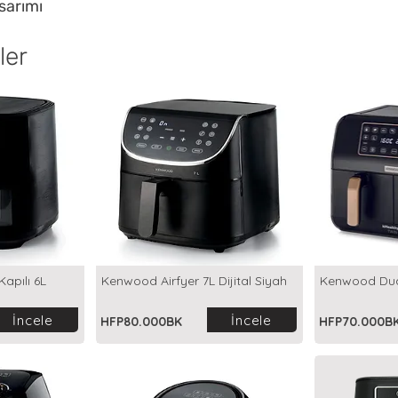
sarımı
ler
Kapılı 6L
Kenwood Airfyer 7L Dijital Siyah
Kenwood Dual
İncele
İncele
HFP80.000BK
HFP70.000B