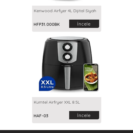
Kenwood Airfyer 4L Dijital Siyah
İncele
HFP31.000BK
Kumtel Airfryer XXL 8.5L
İncele
HAF-03