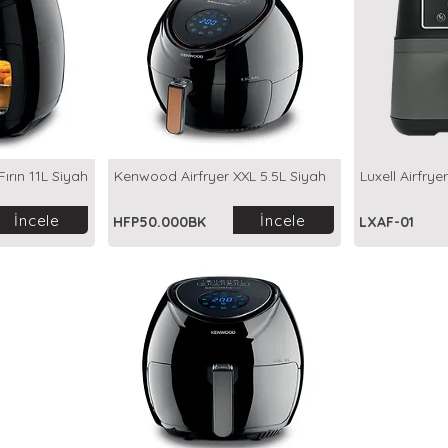
ırın 11L Siyah
Kenwood Airfryer XXL 5.5L Siyah
Luxell Airfryer
İncele
İncele
HFP50.000BK
LXAF-01