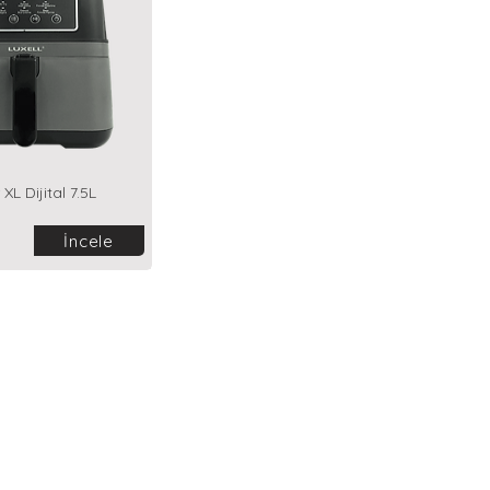
 XL Dijital 7.5L
İncele