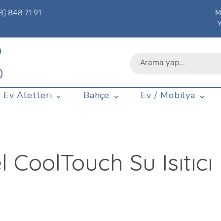
8) 848 71 91
M
P
D
 Ev Aletleri ⌄
Bahçe ⌄
Ev / Mobilya ⌄
 CoolTouch Su Isıtıcı