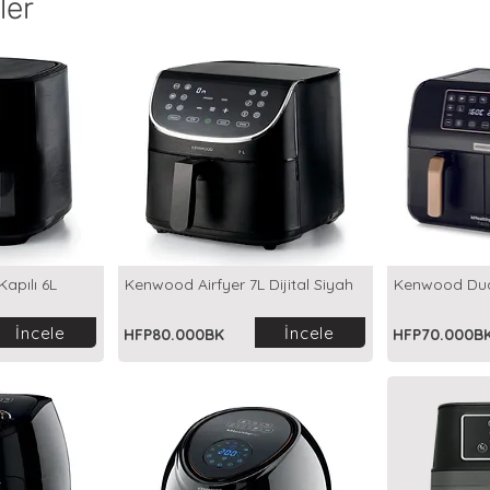
ler
Kapılı 6L
Kenwood Airfyer 7L Dijital Siyah
Kenwood Dual
İncele
İncele
HFP80.000BK
HFP70.000B