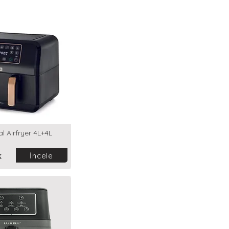
 Airfryer 4L+4L
İncele
K