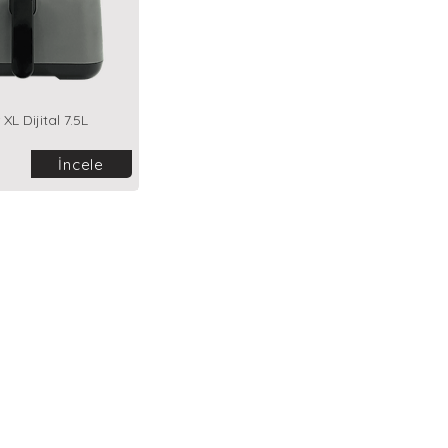
 XL Dijital 7.5L
İncele