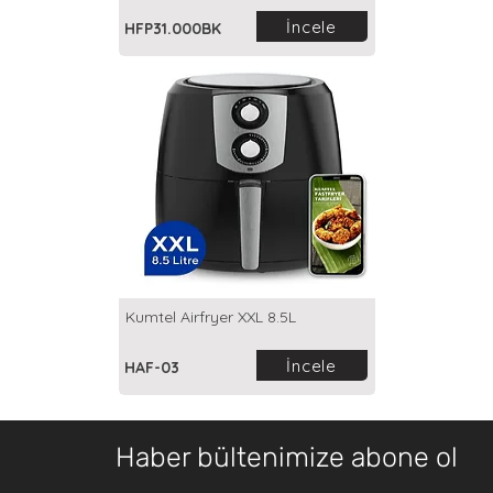
İncele
HFP31.000BK
Kumtel Airfryer XXL 8.5L
İncele
HAF-03
Haber bültenimize abone ol