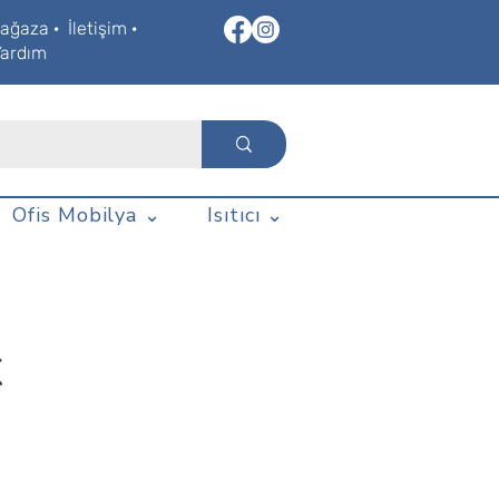
ağaza
·
İletişim
·
Yardım
Ofis Mobilya ⌄
Isıtıcı ⌄
k