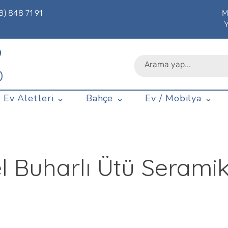
8) 848 71 91
M
P
D
 Ev Aletleri ⌄
Bahçe ⌄
Ev / Mobilya ⌄
 Buharlı Ütü Serami