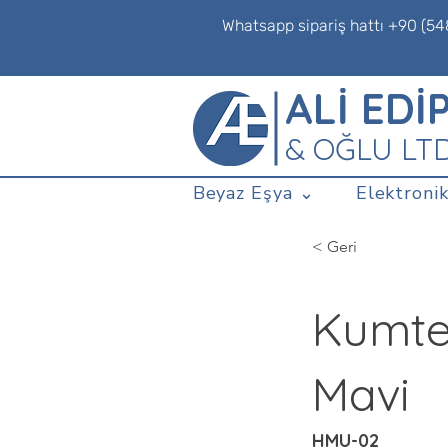
Whatsapp sipariş hattı +90 (54
ALİ EDİ
& OĞLU LT
Beyaz Eşya ⌄
Elektronik
< Geri
Kumtel
Mavi
HMU-02