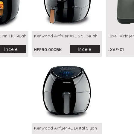
ırın 11L Siyah
Kenwood Airfryer XXL 5.5L Siyah
Luxell Airfryer
İncele
İncele
HFP50.000BK
LXAF-01
Kenwood Airfyer 4L Dijital Siyah