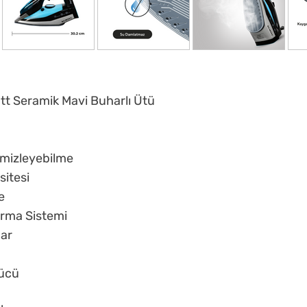
t Seramik Mavi Buharlı Ütü
emizleyebilme
sitesi
e
rma Sistemi
har
a
ücü