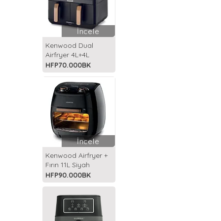
İncele
Kenwood Dual
Airfryer 4L+4L
HFP70.000BK
İncele
Kenwood Airfryer +
Fırın 11L Siyah
HFP90.000BK