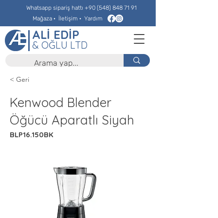
Whatsapp sipariş hattı
+90 (548) 848 71 91
Mağaza
·
İletişim
·
Yardım
ALİ EDİP
& OĞLU LTD
< Geri
Kenwood Blender
Öğücü Aparatlı Siyah
BLP16.150BK