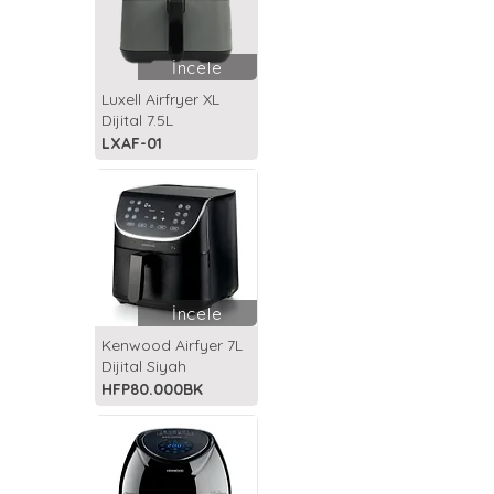
İncele
Luxell Airfryer XL
Dijital 7.5L
LXAF-01
İncele
Kenwood Airfyer 7L
Dijital Siyah
HFP80.000BK