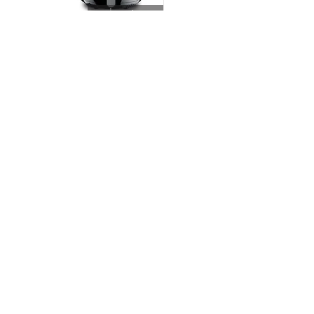
İncele
Kenwood Airfyer 4L
Dijital Siyah
HFP31.000BK
İncele
Kenwood Airfryer
XXL 5.5L Siyah
HFP50.000BK