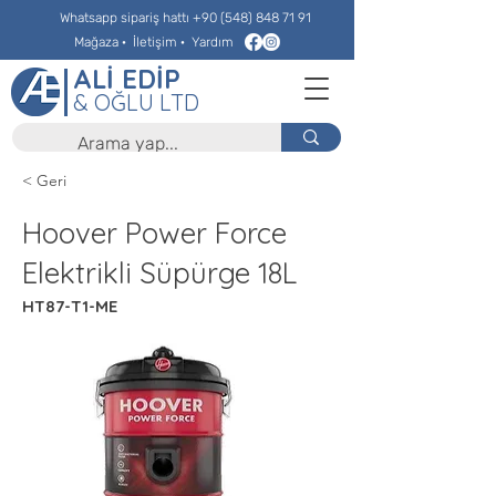
Whatsapp sipariş hattı
+90 (548) 848 71 91
Mağaza
·
İletişim
·
Yardım
ALİ EDİP
& OĞLU LTD
< Geri
Hoover Power Force
Elektrikli Süpürge 18L
HT87-T1-ME