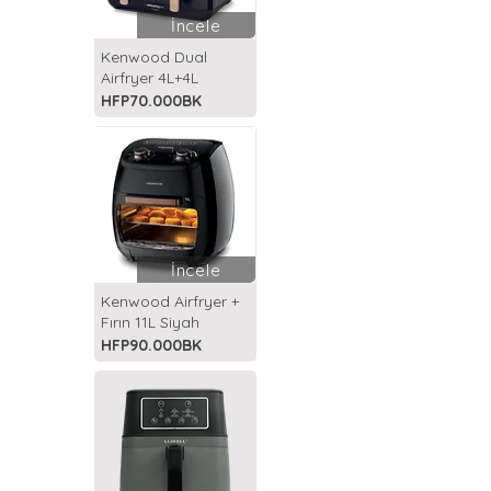
İncele
Kenwood Dual
Airfryer 4L+4L
HFP70.000BK
İncele
Kenwood Airfryer +
Fırın 11L Siyah
HFP90.000BK