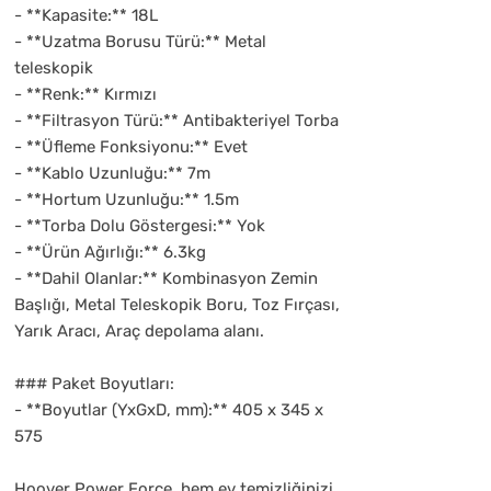
- **Kapasite:** 18L
- **Uzatma Borusu Türü:** Metal
teleskopik
- **Renk:** Kırmızı
- **Filtrasyon Türü:** Antibakteriyel Torba
- **Üfleme Fonksiyonu:** Evet
- **Kablo Uzunluğu:** 7m
- **Hortum Uzunluğu:** 1.5m
- **Torba Dolu Göstergesi:** Yok
- **Ürün Ağırlığı:** 6.3kg
- **Dahil Olanlar:** Kombinasyon Zemin
Başlığı, Metal Teleskopik Boru, Toz Fırçası,
Yarık Aracı, Araç depolama alanı.
### Paket Boyutları:
- **Boyutlar (YxGxD, mm):** 405 x 345 x
575
Hoover Power Force, hem ev temizliğinizi