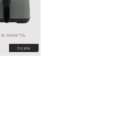
 XL Dijital 7.5L
İncele