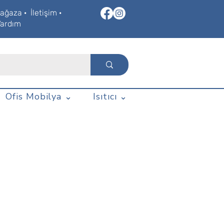
ağaza
·
İletişim
·
Yardım
Ofis Mobilya ⌄
Isıtıcı ⌄