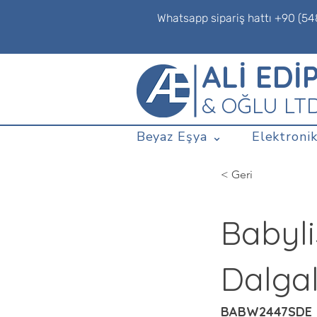
Whatsapp sipariş hattı +90 (54
ALİ EDİ
& OĞLU LT
Beyaz Eşya ⌄
Elektronik
< Geri
Babyli
Dalgal
BABW2447SDE