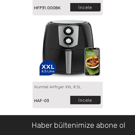
İncele
HFP31.000BK
Kumtel Airfryer XXL 8.5L
İncele
HAF-03
Haber bültenimize abone ol