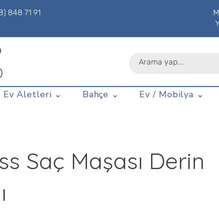
8) 848 71 91
M
P
D
 Ev Aletleri ⌄
Bahçe ⌄
Ev / Mobilya ⌄
ss Saç Maşası Derin
ı