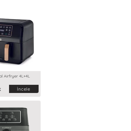
 Airfryer 4L+4L
İncele
K