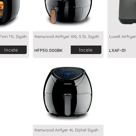
ırın 11L Siyah
Kenwood Airfryer XXL 5.5L Siyah
Luxell Airfryer
İncele
İncele
HFP50.000BK
LXAF-01
Kenwood Airfyer 4L Dijital Siyah