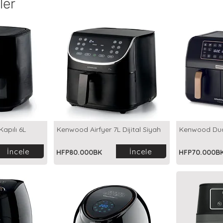
ler
Kapılı 6L
Kenwood Airfyer 7L Dijital Siyah
Kenwood Dual
İncele
İncele
HFP80.000BK
HFP70.000B