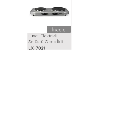
İncele
Luxell Elektrikli
Setüstü Ocak İkili
LX-7021
İncele
Silver Vitroseramik
Ocak
V6-04T
Haber bültenimize abone ol