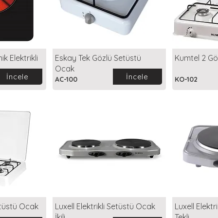
k Elektrikli
Eskay Tek Gözlü Setüstü
Kumtel 2 Gö
Ocak
İncele
İncele
AC-100
KO-102
tüstü Ocak
Luxell Elektrikli Setüstü Ocak
Luxell Elektr
İkili
Tekli