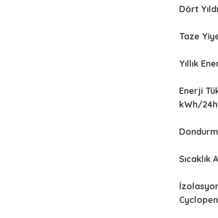
Dört Yıld
Taze Yiy
Yıllık En
Enerji Tü
kWh/24h
Dondurma
Sıcaklık 
İzolasyon
Cyclopen