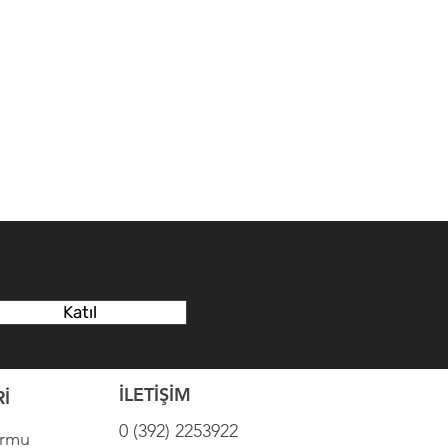
Katıl
İLETİŞİM
İ
0 (392) 2253922
ormu