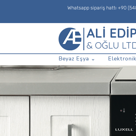
Whatsapp sipariş hattı +90 (54
ALİ EDİ
& OĞLU LT
Beyaz Eşya ⌄
Elektronik