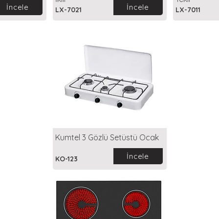
İncele
İncele
LX-7021
LX-7011
Kumtel 3 Gözlü Setüstü Ocak
İncele
KO-123