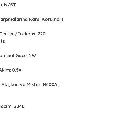
fı: N/ST
Çarpmalarına Karşı Koruma: I
Gerilim/Frekans: 220-
Hz
minal Gücü: 2W
Akım: 0.5A
 Akışkan ve Miktar: R600A,
acim: 204L