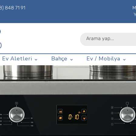
8) 848 71 91
M
P
D
 Ev Aletleri ⌄
Bahçe ⌄
Ev / Mobilya ⌄