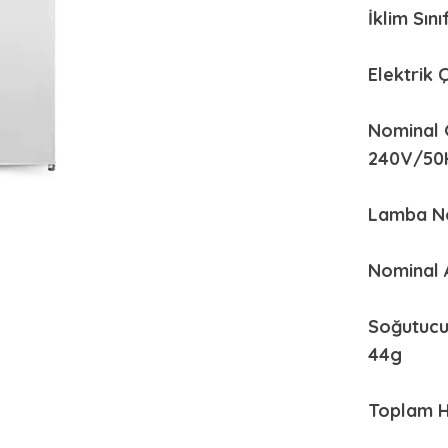
İklim Sını
Elektrik 
Nominal 
240V/50
Lamba No
Nominal 
Soğutucu
44g
Toplam H