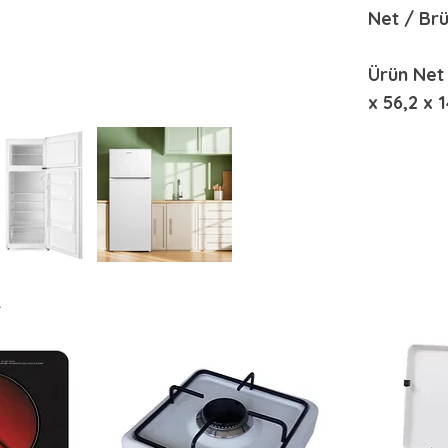
Net / Brü
Ürün Net 
x 56,2 x 
r