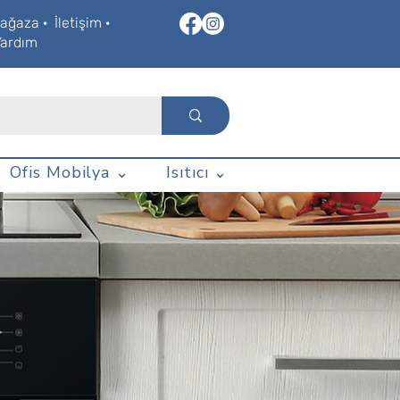
ağaza
·
İletişim
·
Yardım
Ofis Mobilya ⌄
Isıtıcı ⌄