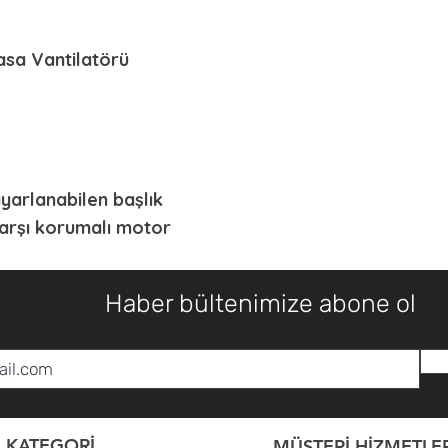
asa Vantilatörü
ayarlanabilen başlık
karşı korumalı motor
Haber bültenimize abone ol
KATEGORİ
MÜŞTERİ HİZMETLER