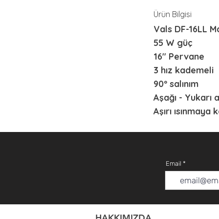
Ürün Bilgisi
Vals DF-16LL M
55 W güç
16" Pervane
3 hız kademeli
90º salınım
Aşağı - Yukarı 
Aşırı ısınmaya 
Email
HAKKIMIZDA