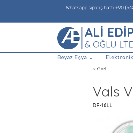
Whatsapp sipariş hattı +90 (54
ALİ EDİ
& OĞLU LT
Beyaz Eşya ⌄
Elektronik
< Geri
Vals V
DF-16LL