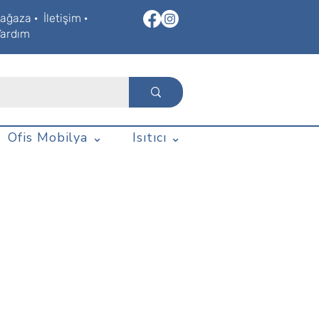
ağaza
·
İletişim
·
Yardım
Ofis Mobilya ⌄
Isıtıcı ⌄