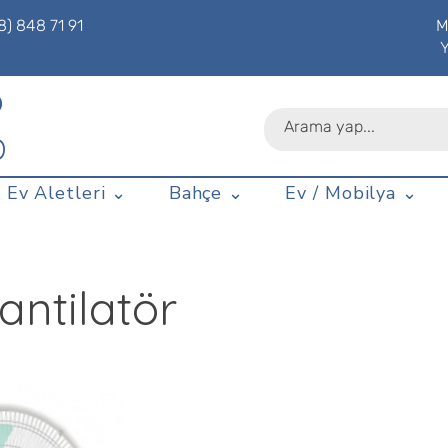
8) 848 71 91
M
P
D
 Ev Aletleri ⌄
Bahçe ⌄
Ev / Mobilya ⌄
antilatör