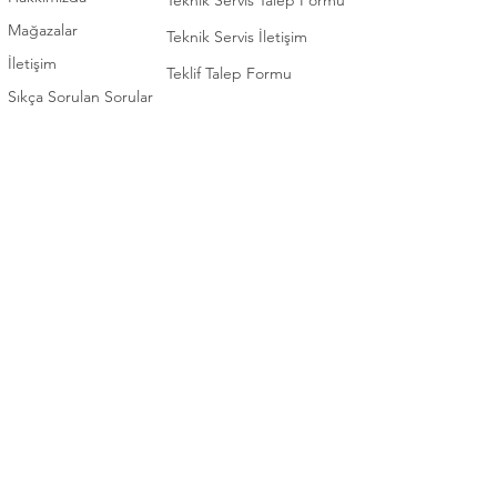
Teknik Servis Talep Formu
Mağazalar
Teknik Servis İletişim
İletişim
Teklif Talep Formu
Sıkça Sorulan Sorular
İLETİŞİM
KATEGORİ
0 (392) 2253922
Elektronik
0 (392) 3660102
Beyaz Eşya
0 (392) 2276571
Ev Eşyaları / Mobilya
TEKNİK SERVİS
Bahçe Eşyaları / Mobilya
0 (392) 2253922
Ofis Mobilyaları
Bizi takip edin
Whatsapp
Destek Hattı
Instagram