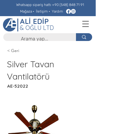
Whatsapp sipariş hattı
+90 (548) 848 71 91
Mağaza
·
İletişim
·
Yardım
ALİ EDİP
& OĞLU LTD
< Geri
Silver Tavan
Vantilatörü
AE-52022