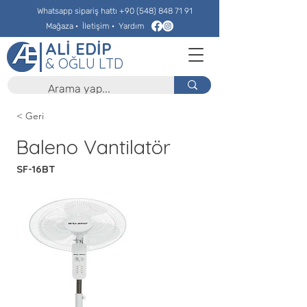
Whatsapp sipariş hattı
+90 (548) 848 71 91
Mağaza
·
İletişim
·
Yardım
ALİ EDİP
& OĞLU LTD
< Geri
Baleno Vantilatör
SF-16BT