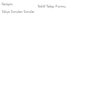
İletişim
Teklif Talep Formu
Sıkça Sorulan Sorular
İLETİŞİM
KATEGORİ
0 (392) 2253922
Elektronik
0 (392) 3660102
Beyaz Eşya
0 (392) 2276571
Ev Eşyaları / Mobilya
TEKNİK SERVİS
Bahçe Eşyaları / Mobilya
0 (392) 2253922
Ofis Mobilyaları
Bizi takip edin
Whatsapp
Destek Hattı
Instagram
0548 848 71 91
Face
book