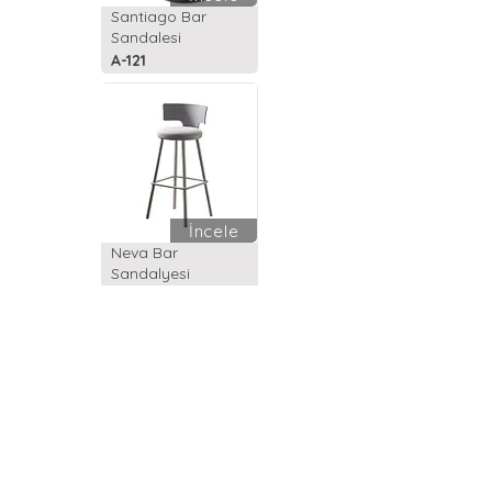
Santiago Bar
Sandalesi
A-121
İncele
Neva Bar
Sandalyesi
YH-L657
İncele
Happhom