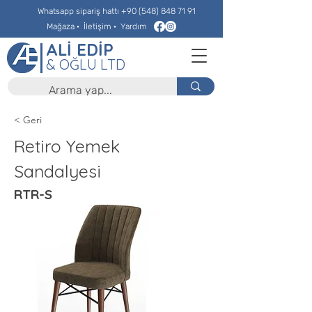
Whatsapp sipariş hattı
+90 (548) 848 71 91
Mağaza
·
İletişim
·
Yardım
ALİ EDİP
& OĞLU LTD
< Geri
Retiro Yemek
Sandalyesi
RTR-S