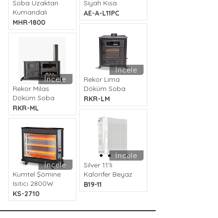
Soba Uzaktan
Siyah Kısa
Kumandalı
AE-A-L11PC
MHR-1800
İncele
İncele
Rekor Lima
Rekor Milas
Döküm Soba
Döküm Soba
RKR-LM
RKR-ML
İncele
İncele
Silver 11'li
Kumtel Şömine
Kalorifer Beyaz
Isıtıcı 2800W
B19-11
KS-2710