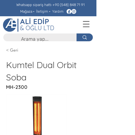
Whatsapp sipariş hattı
+90 (548) 848 71 91
Mağaza
·
İletişim
·
Yardım
ALİ EDİP
& OĞLU LTD
< Geri
Kumtel Dual Orbit
Soba
MH-2300