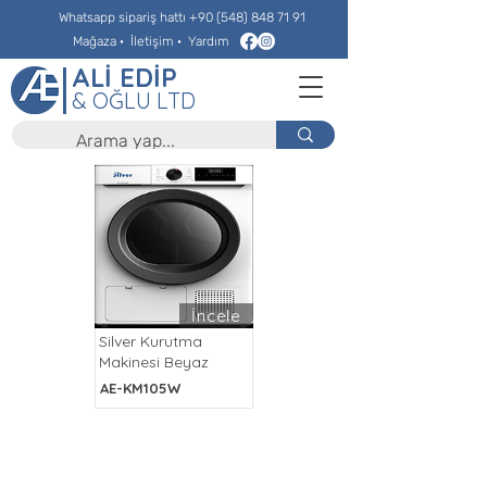
Whatsapp sipariş hattı
+90 (548) 848 71 91
Mağaza
·
İletişim
·
Yardım
ALİ EDİP
& OĞLU LTD
İncele
Silver Kurutma
Makinesi Beyaz
AE-KM105W