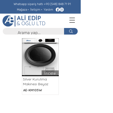
Whatsapp sipariş hattı
+90 (548) 848 71 91
Mağaza
·
İletişim
·
Yardım
ALİ EDİP
& OĞLU LTD
İncele
Silver Kurutma
Makinesi Beyaz
AE-KM105W