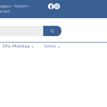
ağaza
·
İletişim
·
Yardım
Ofis Mobilya ⌄
Isıtıcı ⌄