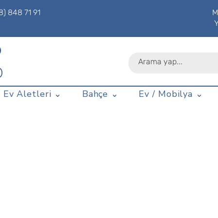
8) 848 71 91
M
P
D
 Ev Aletleri ⌄
Bahçe ⌄
Ev / Mobilya ⌄