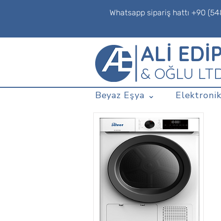
Whatsapp sipariş hattı +90 (54
ALİ EDİ
& OĞLU LT
Beyaz Eşya ⌄
Elektronik