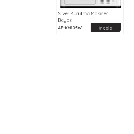
Silver Kurutma Makinesi
Beyaz
İncele
AE-KM105W