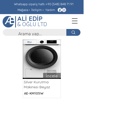
Whatsapp sipariş hattı
+90 (548) 848 71 91
Mağaza
·
İletişim
·
Yardım
ALİ EDİP
& OĞLU LTD
İncele
Silver Kurutma
Makinesi Beyaz
AE-KM105W