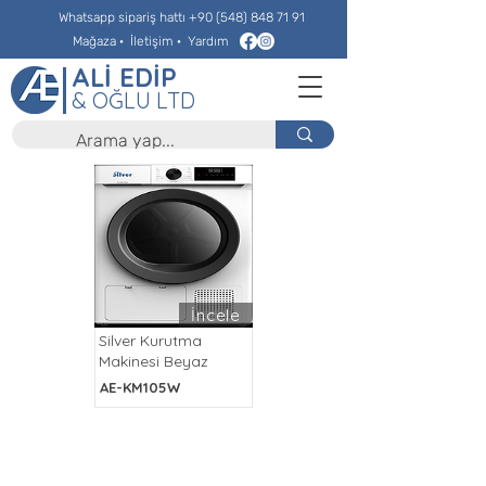
Whatsapp sipariş hattı
+90 (548) 848 71 91
Mağaza
·
İletişim
·
Yardım
ALİ EDİP
& OĞLU LTD
İncele
Silver Kurutma
Makinesi Beyaz
AE-KM105W