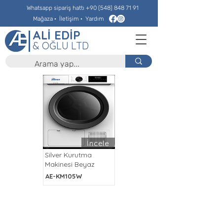
Whatsapp sipariş hattı
+90 (548) 848 71 91
Mağaza
·
İletişim
·
Yardım
ALİ EDİP
& OĞLU LTD
İncele
Silver Kurutma
Makinesi Beyaz
AE-KM105W