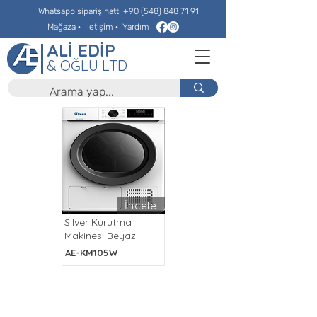
Whatsapp sipariş hattı
+90 (548) 848 71 91
Mağaza
·
İletişim
·
Yardım
ALİ EDİP
& OĞLU LTD
İncele
Silver Kurutma
Makinesi Beyaz
AE-KM105W