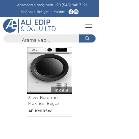
Whatsapp sipariş hattı
+90 (548) 848 71 91
Mağaza
·
İletişim
·
Yardım
ALİ EDİP
& OĞLU LTD
İncele
Silver Kurutma
Makinesi Beyaz
AE-KM105W