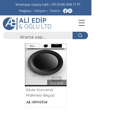
Whatsapp sipariş hattı
+90 (548) 848 71 91
Mağaza
·
İletişim
·
Yardım
ALİ EDİP
& OĞLU LTD
İncele
Silver Kurutma
Makinesi Beyaz
AE-KM105W