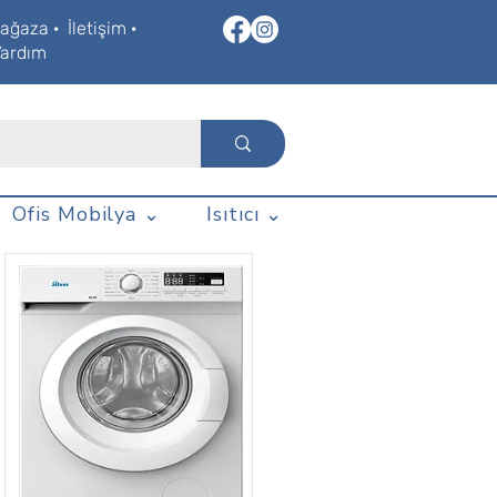
ağaza
·
İletişim
·
Yardım
Ofis Mobilya ⌄
Isıtıcı ⌄