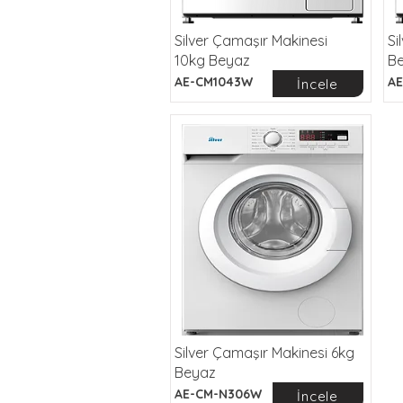
Silver Çamaşır Makinesi
Si
10kg Beyaz
B
AE-CM1043W
AE
İncele
Silver Çamaşır Makinesi 6kg
Beyaz
AE-CM-N306W
İncele