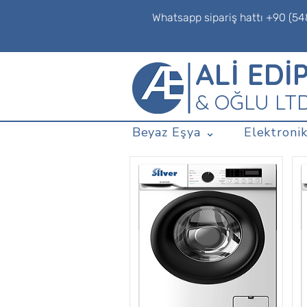
Whatsapp sipariş hattı +90 (54
ALİ EDİ
& OĞLU LT
Beyaz Eşya ⌄
Elektronik