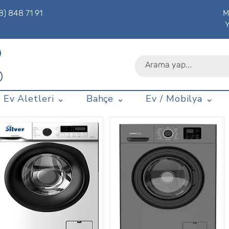
8) 848 71 91
M
P
D
 Ev Aletleri ⌄
Bahçe ⌄
Ev / Mobilya ⌄