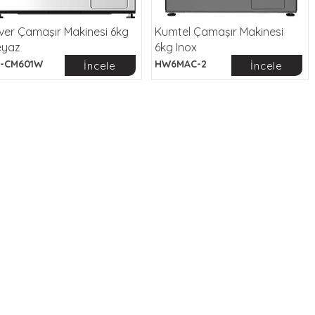
lver Çamaşır Makinesi 6kg
Kumtel Çamaşır Makinesi
eyaz
6kg Inox
-CM601W
HW6MAC-2
İncele
İncele