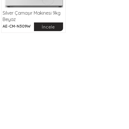
Silver Çamaşır Makinesi 9kg
Beyaz
AE-CM-N309W
İncele