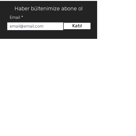
Haber bültenimize abone ol
Email
Katıl
HAKKIMIZDA
MÜŞTERİ HİZMETLERİ
Hakkımızda
Teknik Servis Talep Formu
Mağazalar
Teknik Servis İletişim
İletişim
Teklif Talep Formu
Sıkça Sorulan Sorular
İLETİŞİM
KATEGORİ
0 (392) 2253922
Elektronik
0 (392) 3660102
Beyaz Eşya
0 (392) 2276571