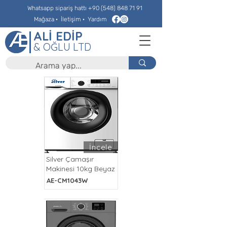
Whatsapp sipariş hattı
+90 (548) 848 71 91
Mağaza
·
İletişim
·
Yardım
ALİ EDİP
& OĞLU LTD
İncele
Silver Çamaşır
Makinesi 10kg Beyaz
AE-CM1043W