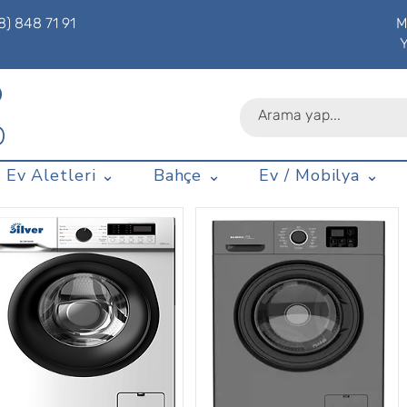
8) 848 71 91
M
P
D
 Ev Aletleri ⌄
Bahçe ⌄
Ev / Mobilya ⌄