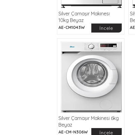
Silver Çamaşır Makinesi
Si
10kg Beyaz
B
AE-CM1043W
AE
İncele
Silver Çamaşır Makinesi 6kg
Beyaz
AE-CM-N306W
İncele