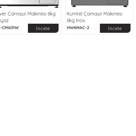
lver Çamaşır Makinesi 6kg
Kumtel Çamaşır Makinesi
eyaz
6kg Inox
-CM601W
HW6MAC-2
İncele
İncele