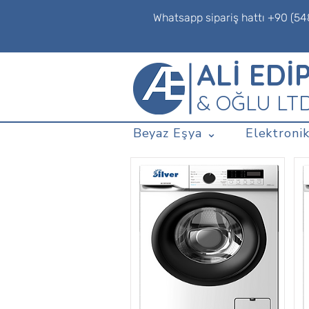
Whatsapp sipariş hattı +90 (54
ALİ EDİ
& OĞLU LT
Beyaz Eşya ⌄
Elektronik