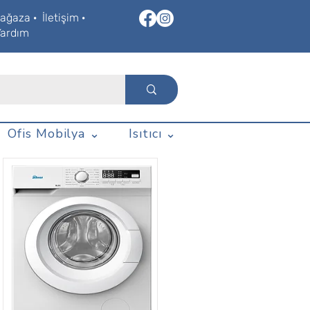
ağaza
·
İletişim
·
Yardım
Ofis Mobilya ⌄
Isıtıcı ⌄