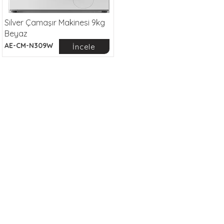
Silver Çamaşır Makinesi 9kg
Beyaz
AE-CM-N309W
İncele