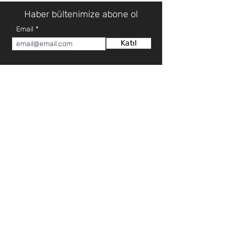
Haber bültenimize abone ol
Email
Katıl
HAKKIMIZDA
MÜŞTERİ HİZMETLERİ
Hakkımızda
Teknik Servis Talep Formu
Mağazalar
Teknik Servis İletişim
İletişim
Teklif Talep Formu
Sıkça Sorulan Sorular
İLETİŞİM
KATEGORİ
0 (392) 2253922
Elektronik
0 (392) 3660102
Beyaz Eşya
0 (392) 2276571