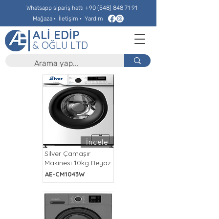
Whatsapp sipariş hattı
+90 (548) 848 71 91
Mağaza
·
İletişim
·
Yardım
ALİ EDİP
& OĞLU LTD
İncele
Silver Çamaşır
Makinesi 10kg Beyaz
AE-CM1043W