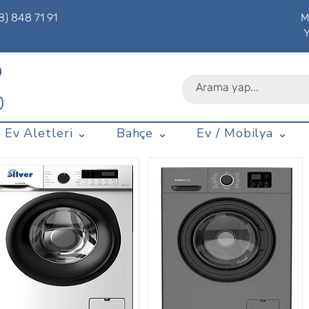
8) 848 71 91
M
P
D
 Ev Aletleri ⌄
Bahçe ⌄
Ev / Mobilya ⌄