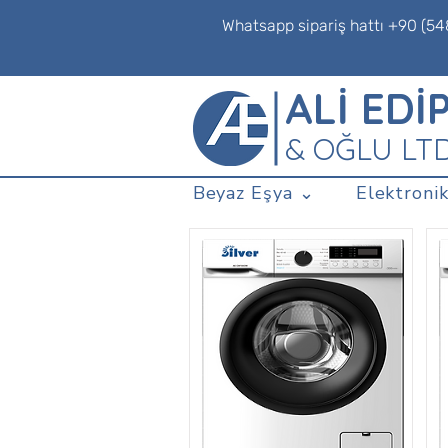
Whatsapp sipariş hattı +90 (54
ALİ EDİ
& OĞLU LT
Beyaz Eşya ⌄
Elektronik