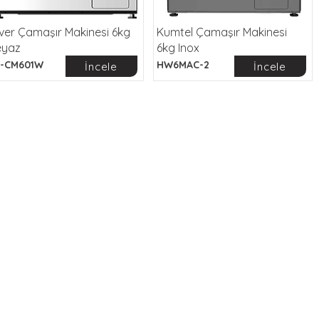
lver Çamaşır Makinesi 6kg
Kumtel Çamaşır Makinesi
eyaz
6kg Inox
-CM601W
HW6MAC-2
İncele
İncele