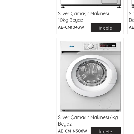
Silver Çamaşır Makinesi
Si
10kg Beyaz
B
AE-CM1043W
AE
İncele
Silver Çamaşır Makinesi 6kg
Beyaz
AE-CM-N306W
İncele