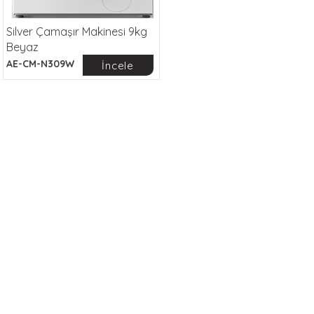
Silver Çamaşır Makinesi 9kg
Beyaz
AE-CM-N309W
İncele