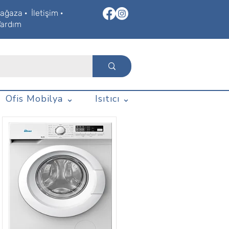
ağaza
·
İletişim
·
Yardım
Ofis Mobilya ⌄
Isıtıcı ⌄