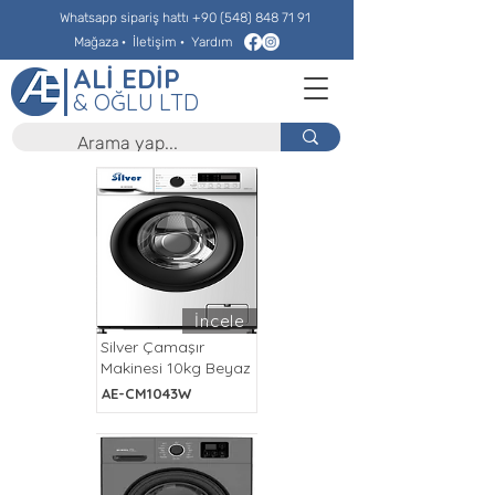
Whatsapp sipariş hattı
+90 (548) 848 71 91
Mağaza
·
İletişim
·
Yardım
ALİ EDİP
& OĞLU LTD
İncele
Silver Çamaşır
Makinesi 10kg Beyaz
AE-CM1043W