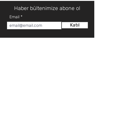
Haber bültenimize abone ol
Email
Katıl
HAKKIMIZDA
MÜŞTERİ HİZMETLERİ
Hakkımızda
Teknik Servis Talep Formu
Mağazalar
Teknik Servis İletişim
İletişim
Teklif Talep Formu
Sıkça Sorulan Sorular
İLETİŞİM
KATEGORİ
0 (392) 2253922
Elektronik
0 (392) 3660102
Beyaz Eşya
0 (392) 2276571