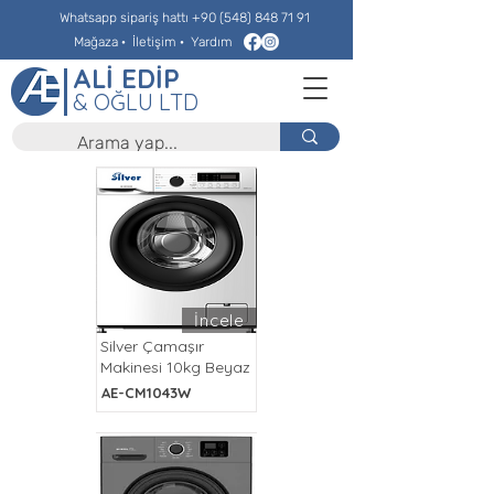
Whatsapp sipariş hattı
+90 (548) 848 71 91
Mağaza
·
İletişim
·
Yardım
ALİ EDİP
& OĞLU LTD
İncele
Silver Çamaşır
Makinesi 10kg Beyaz
AE-CM1043W