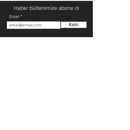
Haber bültenimize abone ol
Email
Katıl
HAKKIMIZDA
MÜŞTERİ HİZMETLERİ
Hakkımızda
Teknik Servis Talep Formu
Mağazalar
Teknik Servis İletişim
İletişim
Teklif Talep Formu
Sıkça Sorulan Sorular
İLETİŞİM
KATEGORİ
0 (392) 2253922
Elektronik
0 (392) 3660102
Beyaz Eşya
0 (392) 2276571