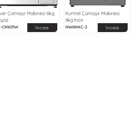
lver Çamaşır Makinesi 6kg
Kumtel Çamaşır Makinesi
eyaz
6kg Inox
-CM601W
HW6MAC-2
İncele
İncele