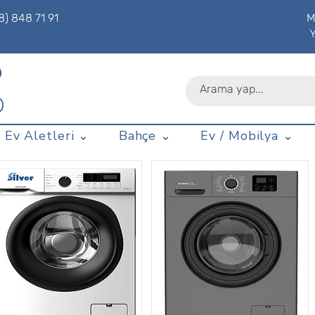
8) 848 71 91
M
P
D
 Ev Aletleri ⌄
Bahçe ⌄
Ev / Mobilya ⌄