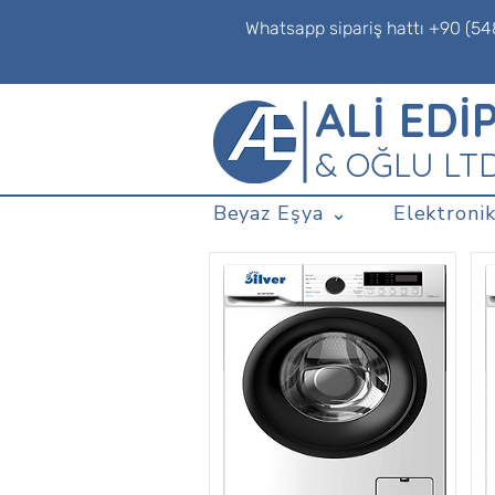
Whatsapp sipariş hattı +90 (54
ALİ EDİ
& OĞLU LT
Beyaz Eşya ⌄
Elektronik