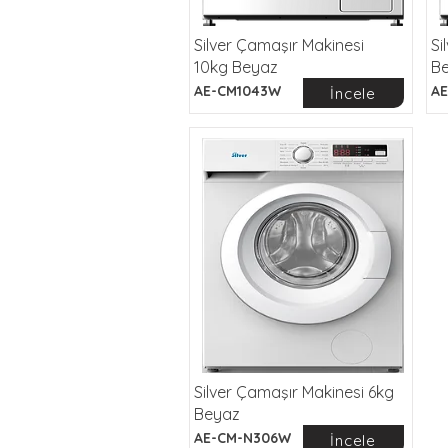
Silver Çamaşır Makinesi
Si
10kg Beyaz
B
AE-CM1043W
AE
İncele
Silver Çamaşır Makinesi 6kg
Beyaz
AE-CM-N306W
İncele