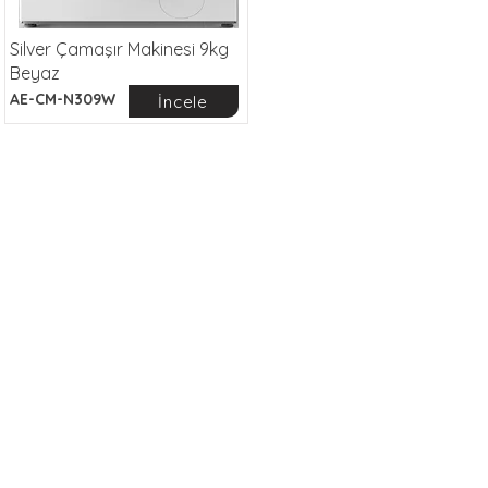
Silver Çamaşır Makinesi 9kg
Beyaz
AE-CM-N309W
İncele