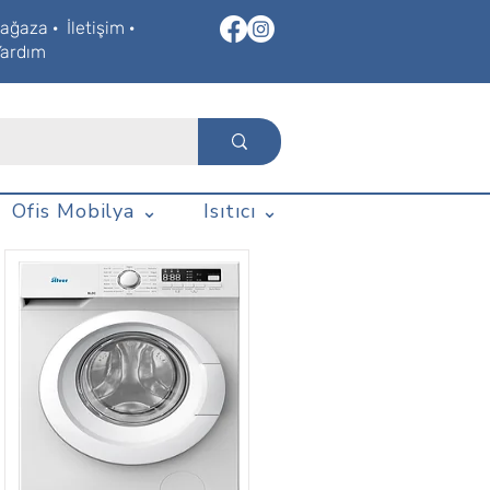
ağaza
·
İletişim
·
Yardım
Ofis Mobilya ⌄
Isıtıcı ⌄