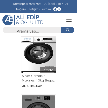
Whatsapp sipariş hattı
+90 (548) 848 71 91
Mağaza
·
İletişim
·
Yardım
ALİ EDİP
& OĞLU LTD
İncele
Silver Çamaşır
Makinesi 10kg Beyaz
AE-CM1043W