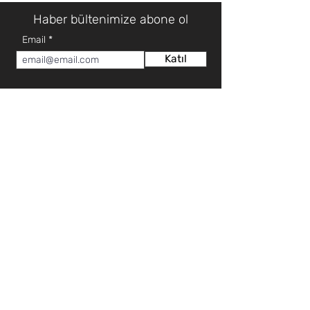
Haber bültenimize abone ol
Email
Katıl
HAKKIMIZDA
MÜŞTERİ HİZMETLERİ
Hakkımızda
Teknik Servis Talep Formu
Mağazalar
Teknik Servis İletişim
İletişim
Teklif Talep Formu
Sıkça Sorulan Sorular
İLETİŞİM
KATEGORİ
0 (392) 2253922
Elektronik
0 (392) 3660102
Beyaz Eşya
0 (392) 2276571