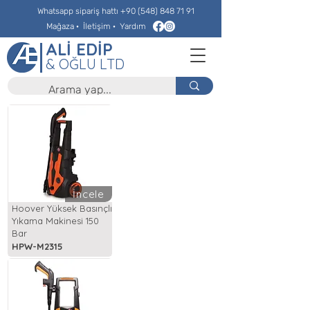
Whatsapp sipariş hattı
+90 (548) 848 71 91
Mağaza
·
İletişim
·
Yardım
ALİ EDİP
& OĞLU LTD
İncele
Hoover Yüksek Basınçlı
Yıkama Makinesi 150
Bar
HPW-M2315