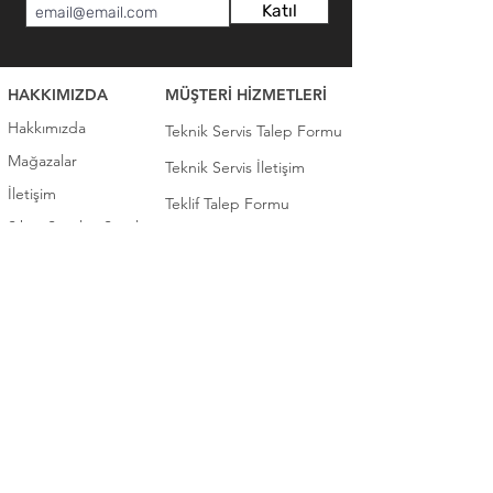
Katıl
HAKKIMIZDA
MÜŞTERİ HİZMETLERİ
Hakkımızda
Teknik Servis Talep Formu
Mağazalar
Teknik Servis İletişim
İletişim
Teklif Talep Formu
Sıkça Sorulan Sorular
İLETİŞİM
KATEGORİ
0 (392) 2253922
Elektronik
0 (392) 3660102
Beyaz Eşya
0 (392) 2276571
Ev Eşyaları / Mobilya
TEKNİK SERVİS
Bahçe Eşyaları / Mobilya
0 (392) 2253922
Ofis Mobilyaları