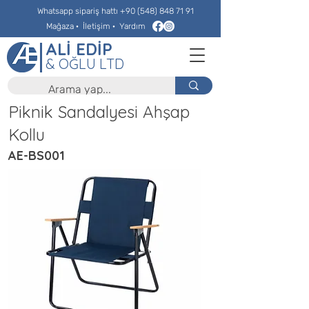
Whatsapp sipariş hattı
+90 (548) 848 71 91
Mağaza
·
İletişim
·
Yardım
ALİ EDİP
& OĞLU LTD
Piknik Sandalyesi Ahşap
Kollu
AE-BS001