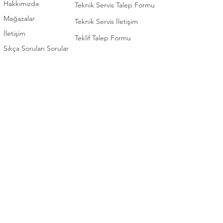
Hakkımızda
Teknik Servis Talep Formu
Mağazalar
Teknik Servis İletişim
İletişim
Teklif Talep Formu
Sıkça Sorulan Sorular
İLETİŞİM
KATEGORİ
0 (392) 2253922
Elektronik
0 (392) 3660102
Beyaz Eşya
0 (392) 2276571
Ev Eşyaları / Mobilya
TEKNİK SERVİS
Bahçe Eşyaları / Mobilya
0 (392) 2253922
Ofis Mobilyaları
Bizi takip edin
Whatsapp
Destek Hattı
Instagram