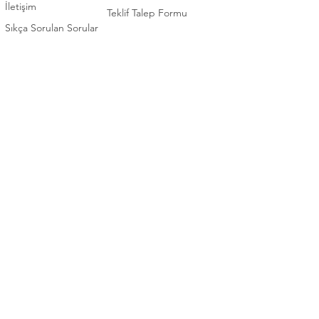
İletişim
Teklif Talep Formu
Sıkça Sorulan Sorular
İLETİŞİM
KATEGORİ
0 (392) 2253922
Elektronik
0 (392) 3660102
Beyaz Eşya
0 (392) 2276571
Ev Eşyaları / Mobilya
TEKNİK SERVİS
Bahçe Eşyaları / Mobilya
0 (392) 2253922
Ofis Mobilyaları
Bizi takip edin
Whatsapp
Destek Hattı
Instagram
0548 848 71 91
Face
book
Copyright © 2023 Ali Edip & Oğlu Ltd. Tüm hakları saklıdır.