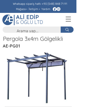
Whatsapp sipariş hattı
+90 (548) 848 71 91
Mağaza
·
İletişim
·
Yardım
ALİ EDİP
& OĞLU LTD
Pergola 3x4m Gölgelikli
AE-PG01