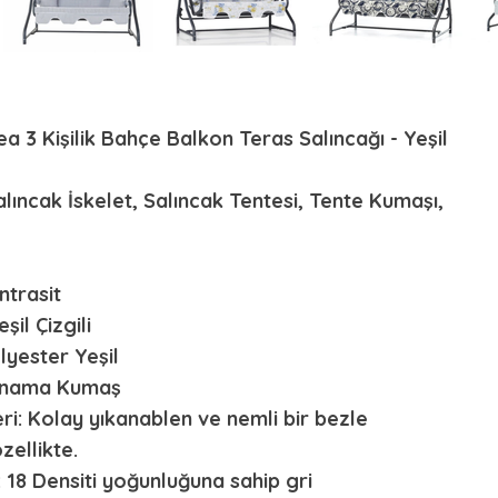
ea 3 Kişilik Bahçe Balkon Teras Salıncağı - Yeşil
alıncak İskelet, Salıncak Tentesi, Tente Kumaşı,
ntrasit
şil Çizgili
lyester Yeşil
anama Kumaş
ri: Kolay yıkanablen ve nemli bir bezle
zellikte.
: 18 Densiti yoğunluğuna sahip gri