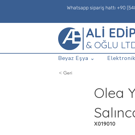
Whatsapp sipariş hattı +90 (54
ALİ EDİ
& OĞLU LT
Beyaz Eşya ⌄
Elektronik
< Geri
Olea Y
Salınc
X019010