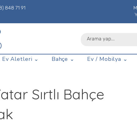
8) 848 71 91
M
P
D
 Ev Aletleri ⌄
Bahçe ⌄
Ev / Mobilya ⌄
atar Sırtlı Bahçe
ak