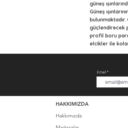
güneş ışınlarınd
Güneş ışınların
bulunmaktadır. 
güçlendirecek p
profil boru par
elcikler ile kol
Email
HAKKIMIZDA
Hakkımızda
Mağazalar