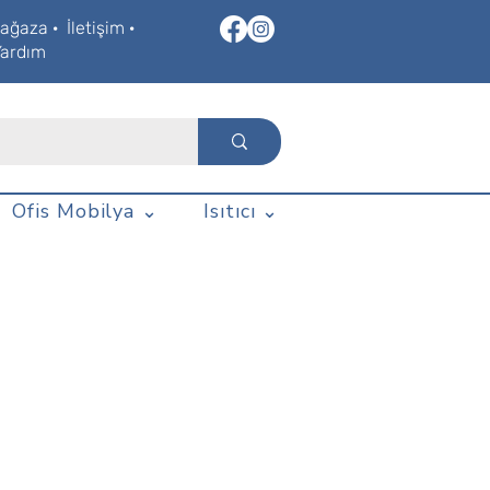
ağaza
·
İletişim
·
Yardım
Ofis Mobilya ⌄
Isıtıcı ⌄