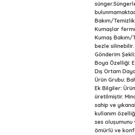
sünger.Süngerl
bulunmamaktadı
Bakım/Temizlik Ö
Kumaşlar fermuar
Kumaş Bakım/Tem
bezle silinebilir.
Gönderim Şekli
Boya Özelliği: 
Dış Ortam Daya
Ürün Grubu: Bah
Ek Bilgiler: Ür
üretilmiştir. Mi
sahip ve yıkanab
kullanım özelliğ
ses oluşumunu v
ömürlü ve konfo