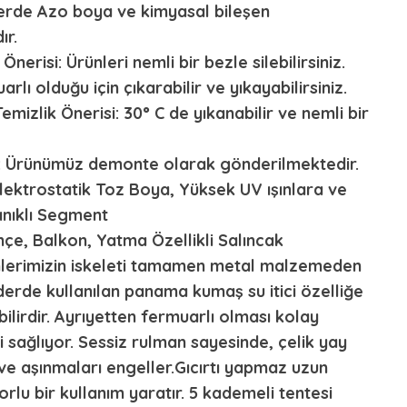
erde Azo boya ve kimyasal bileşen
r.
nerisi: Ürünleri nemli bir bezle silebilirsiniz.
lı olduğu için çıkarabilir ve yıkayabilirsiniz.
izlik Önerisi: 30° C de yıkanabilir ve nemli bir
: Ürünümüz demonte olarak gönderilmektedir.
Elektrostatik Toz Boya, Yüksek UV ışınlara ve
nıklı Segment
çe, Balkon, Yatma Özellikli Salıncak
ünlerimizin iskeleti tamamen metal malzemeden
nderde kullanılan panama kumaş su itici özelliğe
ilirdir. Ayrıyetten fermuarlı olması kolay
i sağlıyor. Sessiz rulman sayesinde, çelik yay
e aşınmaları engeller.Gıcırtı yapmaz uzun
rlu bir kullanım yaratır. 5 kademeli tentesi