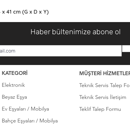
4 x 41 cm (G x D x Y)
Haber bültenimize abone ol
KATEGORİ
MÜŞTERİ HİZMETLER
Elektronik
Teknik Servis Talep F
Beyaz Eşya
Teknik Servis İletişim
Ev Eşyaları / Mobilya
Teklif Talep Formu
Bahçe Eşyaları / Mobilya