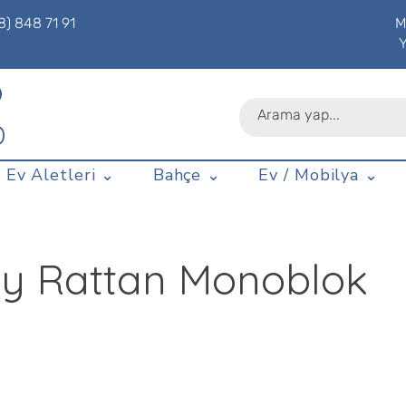
8) 848 71 91
M
P
D
 Ev Aletleri ⌄
Bahçe ⌄
Ev / Mobilya ⌄
ay Rattan Monoblok