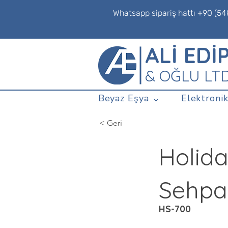
Whatsapp sipariş hattı +90 (54
ALİ EDİ
& OĞLU LT
Beyaz Eşya ⌄
Elektronik
< Geri
Holid
Sehpa
HS-700