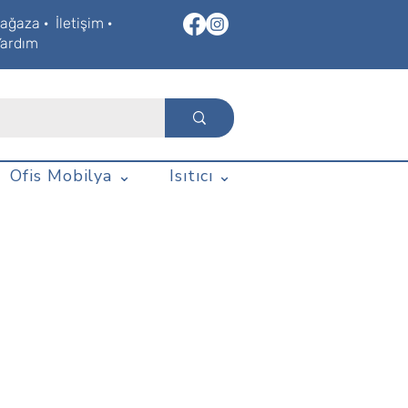
ağaza
·
İletişim
·
Yardım
Ofis Mobilya ⌄
Isıtıcı ⌄