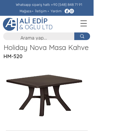
Whatsapp sipariş hattı
+90 (548) 848 71 91
Mağaza
·
İletişim
·
Yardım
ALİ EDİP
& OĞLU LTD
Holiday Nova Masa Kahve
HM-520