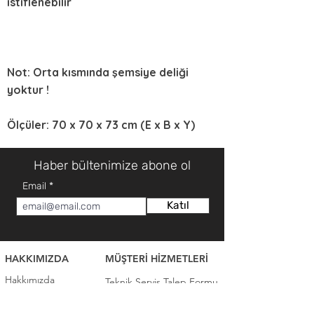
istiflenebilir
Not: Orta kısmında şemsiye deliği
yoktur !
Ölçüler: 70 x 70 x 73 cm (E x B x Y)
Haber bültenimize abone ol
Email
Katıl
HAKKIMIZDA
MÜŞTERİ HİZMETLERİ
Hakkımızda
Teknik Servis Talep Formu
Mağazalar
Teknik Servis İletişim