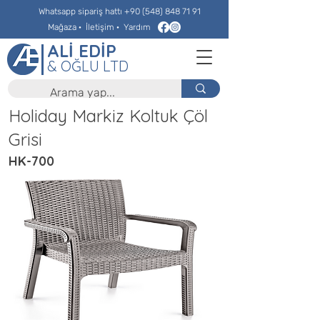
Whatsapp sipariş hattı
+90 (548) 848 71 91
Mağaza
·
İletişim
·
Yardım
ALİ EDİP
& OĞLU LTD
Holiday Markiz Koltuk Çöl
Grisi
HK-700