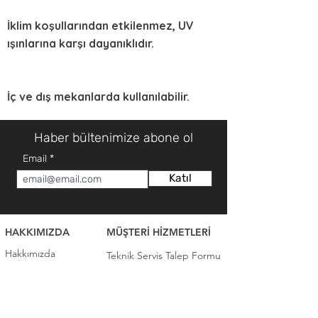
İklim koşullarından etkilenmez, UV
ışınlarına karşı dayanıklıdır.
İç ve dış mekanlarda kullanılabilir.
Haber bültenimize abone ol
Email
Katıl
HAKKIMIZDA
MÜŞTERİ HİZMETLERİ
Hakkımızda
Teknik Servis Talep Formu
Mağazalar
Teknik Servis İletişim
İletişim
Teklif Talep Formu
Sıkça Sorulan Sorular