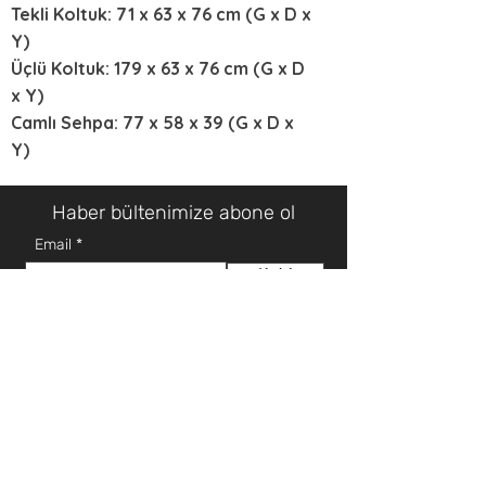
Tekli Koltuk: 71 x 63 x 76 cm (G x D x
Y)
Üçlü Koltuk: 179 x 63 x 76 cm (G x D
x Y)
Camlı Sehpa: 77 x 58 x 39 (G x D x
Y)
Haber bültenimize abone ol
Email
Katıl
HAKKIMIZDA
MÜŞTERİ HİZMETLERİ
Hakkımızda
Teknik Servis Talep Formu
Mağazalar
Teknik Servis İletişim
İletişim
Teklif Talep Formu