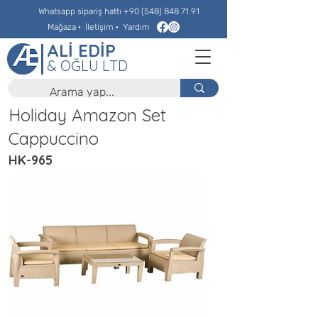
Whatsapp sipariş hattı
+90 (548) 848 71 91
Mağaza
·
İletişim
·
Yardım
ALİ EDİP
& OĞLU LTD
Holiday Amazon Set
Cappuccino
HK-965