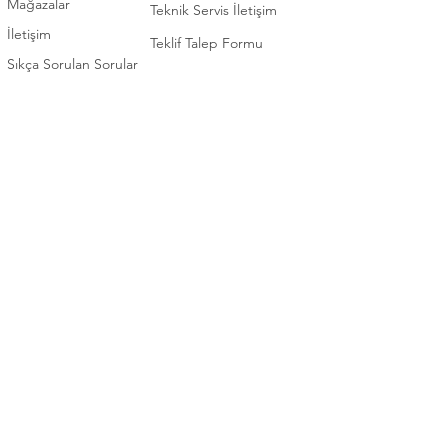
Mağazalar
Teknik Servis İletişim
İletişim
Teklif Talep Formu
Sıkça Sorulan Sorular
İLETİŞİM
KATEGORİ
0 (392) 2253922
Elektronik
0 (392) 3660102
Beyaz Eşya
0 (392) 2276571
Ev Eşyaları / Mobilya
TEKNİK SERVİS
Bahçe Eşyaları / Mobilya
0 (392) 2253922
Ofis Mobilyaları
Bizi takip edin
Whatsapp
Destek Hattı
Instagram
0548 848 71 91
Face
book