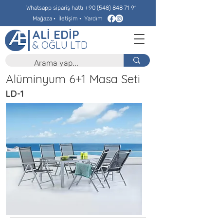
Whatsapp sipariş hattı
+90 (548) 848 71 91
Mağaza
·
İletişim
·
Yardım
ALİ EDİP
& OĞLU LTD
Alüminyum 6+1 Masa Seti
LD-1