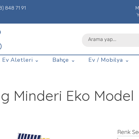
8) 848 71 91
M
P
D
 Ev Aletleri ⌄
Bahçe ⌄
Ev / Mobilya ⌄
ng Minderi Eko Model
Renk Se