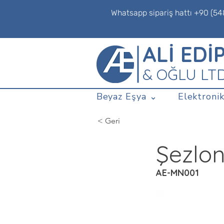
Whatsapp sipariş hattı +90 (54
ALİ EDİ
& OĞLU LT
Beyaz Eşya ⌄
Elektronik
< Geri
Şezlo
AE-MN001