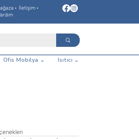
ağaza
·
İletişim
·
Yardım
Ofis Mobilya ⌄
Isıtıcı ⌄
çenekleri