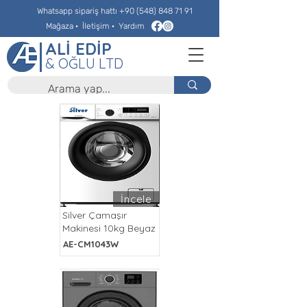
Whatsapp sipariş hattı
+90 (548) 848 71 91
Mağaza
·
İletişim
·
Yardım
ALİ EDİP
& OĞLU LTD
İncele
Silver Çamaşır
Makinesi 10kg Beyaz
AE-CM1043W