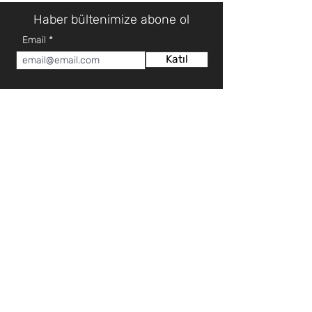
Haber bültenimize abone ol
Email
Katıl
HAKKIMIZDA
MÜŞTERİ HİZMETLERİ
Hakkımızda
Teknik Servis Talep Formu
Mağazalar
Teknik Servis İletişim
İletişim
Teklif Talep Formu
Sıkça Sorulan Sorular
İLETİŞİM
KATEGORİ
0 (392) 2253922
Elektronik
0 (392) 3660102
Beyaz Eşya
0 (392) 2276571